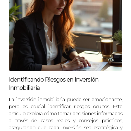
ayuda de URBEi, encontró un
apartamento con inquilinos temporales
que estaban dispuestos a salir pronto. El
precio era increíblemente bajo debido a
la situación del inmueble, lo que
permitió a Ana mudarse sin romper su
presupuesto.
CONCLUSIÓN
Acceder a viviendas más baratas gracias a
Identificando Riesgos en Inversión
fondos y bancos es posible si sabes dónde
Inmobiliaria
buscar y cómo evaluar las oportunidades
adecuadamente. URBEi se convierte en tu
La inversión inmobiliaria puede ser emocionante,
aliado estratégico en este proceso,
pero es crucial identificar riesgos ocultos. Este
ayudándote a navegar por un mercado
artículo explora cómo tomar decisiones informadas
inmobiliario complejo y lleno de
a través de casos reales y consejos prácticos,
asegurando que cada inversión sea estratégica y
posibilidades ocultas. Si estás listo para dar el