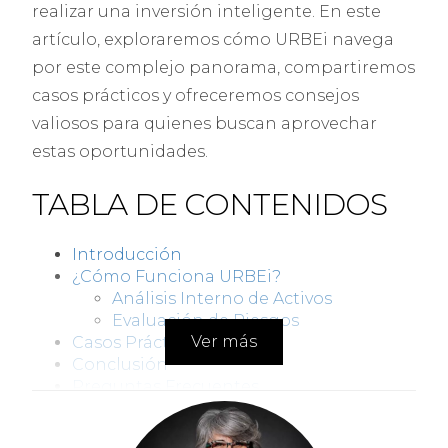
realizar una inversión inteligente. En este
artículo, exploraremos cómo URBEi navega
por este complejo panorama, compartiremos
casos prácticos y ofreceremos consejos
valiosos para quienes buscan aprovechar
estas oportunidades.
TABLA DE CONTENIDOS
Introducción
¿Cómo Funciona URBEi?
Análisis Interno de Activos
Evaluación de Riesgos
Ver más
Casos Prácticos
Conclusión
Preguntas Frecuentes
INTRODUCCIÓN