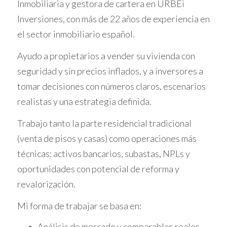
guiará a través del proceso que sigue URBEi
Inmobiliaria y gestora de cartera en URBEi
para identificar estas oportunidades y te
Inversiones, con más de 22 años de experiencia en
proporcionará ejemplos concretos de cómo
el sector inmobiliario español.
otros han tenido éxito en su búsqueda.
Ayudo a propietarios a vender su vivienda con
¿CÓMO FUNCIONA
seguridad y sin precios inflados, y a inversores a
tomar decisiones con números claros, escenarios
URBEI?
realistas y una estrategia definida.
URBEi se especializa en hablar directamente
Trabajo tanto la parte residencial tradicional
con bancos y servicers para acceder a listados
(venta de pisos y casas) como operaciones más
internos que no están disponibles para el
técnicas: activos bancarios, subastas, NPLs y
público general. Este enfoque permite a la
oportunidades con potencial de reforma y
empresa filtrar propiedades antes de
revalorización.
presentarlas a sus clientes. Pero, ¿cómo lo
hacen exactamente?
Mi forma de trabajar se basa en:
Análisis Interno de Activos
Análisis de mercado y comparables reales,