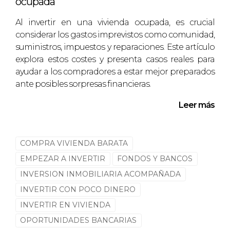
ocupada
¿Es seguro comprar propiedades a
Al invertir en una vivienda ocupada, es crucial
través de bancos?
considerar los gastos imprevistos como comunidad,
suministros, impuestos y reparaciones. Este artículo
Sí, siempre y cuando se realice un análisis
explora estos costes y presenta casos reales para
exhaustivo y se evalúen todos los riesgos
ayudar a los compradores a estar mejor preparados
asociados con cada propiedad.
ante posibles sorpresas financieras.
¿Cuánto tiempo toma el proceso
Leer más
desde la búsqueda hasta la compra?
El tiempo varía según cada caso; sin
COMPRA VIVIENDA BARATA
embargo, URBEi trabaja para agilizar el
proceso tanto como sea posible.
EMPEZAR A INVERTIR
FONDOS Y BANCOS
INVERSION INMOBILIARIA ACOMPAÑADA
¿Puedo financiar la compra a través del
INVERTIR CON POCO DINERO
banco?
INVERTIR EN VIVIENDA
Sí, muchas veces es posible obtener
OPORTUNIDADES BANCARIAS
financiamiento directamente con el banco