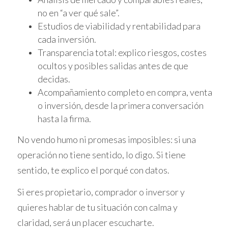
no en “a ver qué sale”.
El primer paso es revisar los listados internos
Estudios de viabilidad y rentabilidad para
proporcionados por los bancos y fondos.
cada inversión.
Estos listados suelen incluir propiedades que
Transparencia total: explico riesgos, costes
han sido embargadas o que están en
ocultos y posibles salidas antes de que
situación de venta forzada. URBEi realiza un
decidas.
análisis exhaustivo para determinar cuáles
Acompañamiento completo en compra, venta
activos tienen sentido desde una perspectiva
o inversión, desde la primera conversación
financiera y estructural. Esto incluye evaluar el
hasta la firma.
estado real de la vivienda, las cargas
No vendo humo ni promesas imposibles: si una
existentes y la situación legal de los
operación no tiene sentido, lo digo. Si tiene
inquilinos o ocupantes.
sentido, te explico el porqué con datos.
Evaluación de Riesgos
Si eres propietario, comprador o inversor y
No todas las propiedades son una buena
quieres hablar de tu situación con calma y
oportunidad; algunas pueden venir
claridad, será un placer escucharte.
acompañadas de riesgos significativos. Por