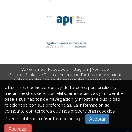
Volver arriba
|
Facebook
|
Instagram
|
YouTube
|
/" target="_blank">Califica mi servicio
|
Política de privacidad
|
Politica Cookies
|
Índice de contenidos
|
Ingreso de usuario
Utilizamos cookies propias y de terceros para analizar y
medir nuestros servicios; elaborar estadísticas y un perfil en
base a sus hábitos de navegación, y mostrarle publicidad
relacionada con sus preferencias. La información se
comparte con terceros que nos proporcionan cookies.
Puedes obtener más información
aquí.
Aceptar
Rechazar