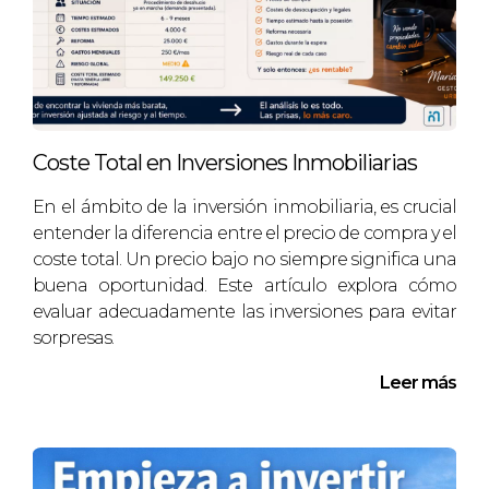
sintió más seguro al invertir en una
propiedad que no solo tenía potencial
inmediato sino también un crecimiento
proyectado a largo plazo. Hoy en día, Javier
no solo ha recuperado su inversión inicial
sino que también ha visto un aumento
Coste Total en Inversiones Inmobiliarias
significativo en el valor de su propiedad.
En el ámbito de la inversión inmobiliaria, es crucial
entender la diferencia entre el precio de compra y el
CASO ESTUDIO 3: AJUSTES
coste total. Un precio bajo no siempre significa una
ESTRATÉGICOS EN
buena oportunidad. Este artículo explora cómo
evaluar adecuadamente las inversiones para evitar
MOMENTOS DIFÍCILES
sorpresas.
Leer más
Finalmente, consideremos el caso de Marta,
quien compró una propiedad justo antes de
una crisis económica inesperada. Sus miedos
eran palpables; pensó que había cometido