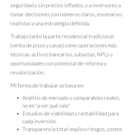
seguridad y sin precios inflados, y a inversores a
miedos reales están basados en experiencias
tomar decisiones con números claros, escenarios
pasadas o en datos concretos; por ejemplo, la
realistas y una estrategia definida.
posibilidad de que el mercado inmobiliario
baje o que una propiedad no se venda como
Trabajo tanto la parte residencial tradicional
se esperaba. Por otro lado, los miedos
(venta de pisos y casas) como operaciones más
imaginarios son aquellos que surgen de la
técnicas: activos bancarios, subastas, NPLs y
incertidumbre y la falta de información,
oportunidades con potencial de reforma y
como el temor a perder todo tu capital sin
revalorización.
saber realmente cómo funciona el proceso
de inversión.
Mi forma de trabajar se basa en:
Análisis de mercado y comparables reales,
"El conocimiento es poder; cuanto
no en “a ver qué sale”.
más sepas sobre tus inversiones,
Estudios de viabilidad y rentabilidad para
menos miedo tendrás." - URBEi
cada inversión.
Transparencia total: explico riesgos, costes
En URBEi, nos comprometemos a