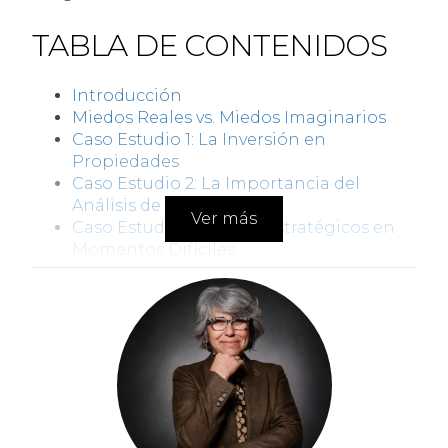
TABLA DE CONTENIDOS
Introducción
Miedos Reales vs. Miedos Imaginarios
Caso Estudio 1: La Inversión en
Propiedades
Caso Estudio 2: La Importancia del
Análisis de Mercado
Ver más
Caso Estudio 3: Ajustes Estratégicos en
Momentos Difíciles
Conclusión
Preguntas Frecuentes
INTRODUCCIÓN
Iniciar un viaje de inversión puede parecer
abrumador, especialmente cuando
consideras las posibles pérdidas. Sin