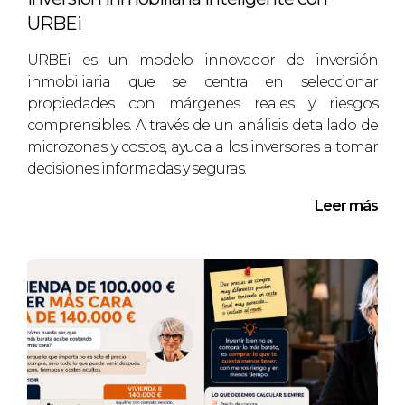
URBEi
IMPORTANCIA DEL
ANÁLISIS DE MERCADO
URBEi es un modelo innovador de inversión
inmobiliaria que se centra en seleccionar
propiedades con márgenes reales y riesgos
Otro ejemplo es el caso de Javier, quien se
comprensibles. A través de un análisis detallado de
sintió abrumado por la idea de invertir en un
microzonas y costos, ayuda a los inversores a tomar
área desconocida. Su miedo real era perder
decisiones informadas y seguras.
dinero debido a una mala elección del lugar.
Leer más
Sin embargo, al asociarse con URBEi, Javier
aprendió sobre la importancia del análisis
del mercado antes de realizar una compra.
Juntos revisamos datos sobre crecimiento
poblacional, desarrollo urbano y
proyecciones económicas para la zona.
Con esta información en mano, Javier se