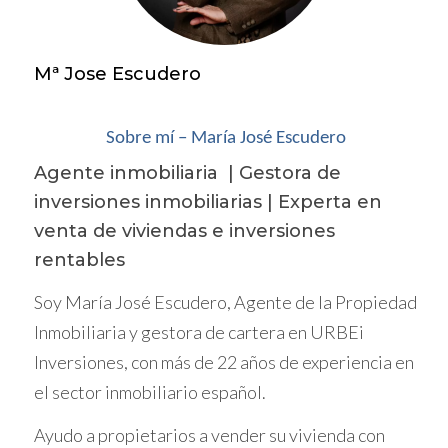
embargo, es fundamental entender que no
todas las inversiones son iguales y que cada
Mª Jose Escudero
riesgo puede ser gestionado de manera
efectiva. En URBEi, nuestro enfoque se basa
en la razón y el análisis cuidadoso. Antes de
Sobre mí – María José Escudero
realizar cualquier operación, evaluamos lo
Agente inmobiliaria | Gestora de
que puede salir bien, lo que podría ir regular
inversiones inmobiliarias | Experta en
y lo que podría salir mal. Con esta estrategia,
venta de viviendas e inversiones
buscamos minimizar los miedos y maximizar
rentables
las oportunidades.
Soy María José Escudero, Agente de la Propiedad
MIEDOS REALES VS.
Inmobiliaria y gestora de cartera en URBEi
MIEDOS IMAGINARIOS
Inversiones, con más de 22 años de experiencia en
el sector inmobiliario español.
Los miedos al invertir pueden clasificarse en
Ayudo a propietarios a vender su vivienda con
dos categorías: reales e imaginarios. Los