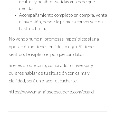
ocultos y posibles salidas antes de que
proporcionarte toda la información
decidas.
necesaria para que puedas tomar decisiones
Acompañamiento completo en compra, venta
informadas. Esto incluye un análisis detallado
o inversión, desde la primera conversación
del precio de compra, el costo de reforma y el
hasta la firma.
valor de mercado esperado. De esta manera,
No vendo humo ni promesas imposibles: si una
puedes abordar tus inversiones con
operación no tiene sentido, lo digo. Si tiene
confianza y claridad.
sentido, te explico el porqué con datos.
CASO ESTUDIO 1: LA
Si eres propietario, comprador o inversor y
INVERSIÓN EN
quieres hablar de tu situación con calma y
PROPIEDADES
claridad, será un placer escucharte.
https://www.mariajoseescudero.com/ecard
Imagina a Laura, una joven profesional que
decidió invertir en su primera propiedad. Al
principio, estaba llena de dudas: "¿Y si el valor