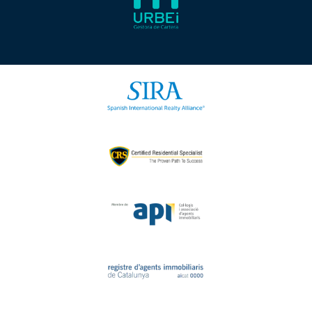
¿URBEi ofrece apoyo continuo
después de realizar una inversión?
Sí, URBEi está comprometido a ofrecer apoyo
continuo para ayudarte a manejar tus
inversiones eficazmente.
¿Cuál es la mejor manera de empezar a
invertir?
La mejor manera es educarte sobre
diferentes tipos de inversiones y buscar
asesoría profesional para guiarte durante el
proceso inicial.
No dudes más; contacta a Mª Jose Escudero
hoy mismo para comenzar tu viaje hacia una
inversión segura y exitosa.