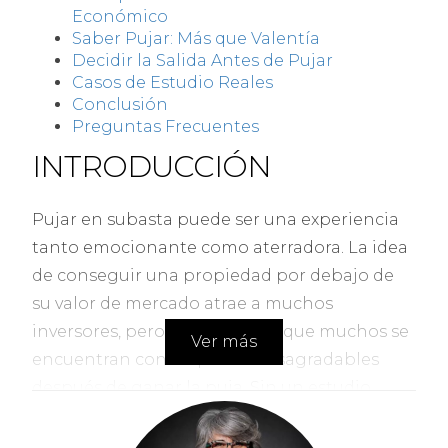
Económico
Saber Pujar: Más que Valentía
Decidir la Salida Antes de Pujar
Casos de Estudio Reales
Conclusión
Preguntas Frecuentes
INTRODUCCIÓN
Pujar en subasta puede ser una experiencia
tanto emocionante como aterradora. La idea
de conseguir una propiedad por debajo de
su valor de mercado atrae a muchos
inversores, pero la realidad es que muchos se
Ver más
encuentran con sorpresas desagradables
después de ganar la puja. Sin un estudio
económico serio y una estrategia clara, los
costos adicionales pueden desbordar el