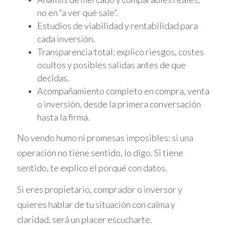
todo saldrá perfecto. La transparencia
no en “a ver qué sale”.
contigo mismo es crucial para evitar
Estudios de viabilidad y rentabilidad para
sorpresas desagradables.
cada inversión.
Transparencia total: explico riesgos, costes
Caso Práctico 1: La historia de Laura
ocultos y posibles salidas antes de que
Laura decidió participar en una subasta con
decidas.
grandes expectativas. Hizo su investigación y
Acompañamiento completo en compra, venta
pensó que había encontrado una gran
o inversión, desde la primera conversación
oportunidad. Sin embargo, al ganar la puja,
hasta la firma.
se dio cuenta de que no había considerado
No vendo humo ni promesas imposibles: si una
los gastos de reforma necesarios para hacer
operación no tiene sentido, lo digo. Si tiene
habitable la propiedad. Al final, sus costos
sentido, te explico el porqué con datos.
superaron su presupuesto inicial y tuvo que
replantearse su inversión. Este caso resalta la
Si eres propietario, comprador o inversor y
importancia de un estudio económico bien
quieres hablar de tu situación con calma y
fundamentado.
claridad, será un placer escucharte.