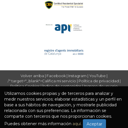
contactando a Mª Jose Escudero hoy mismo.
Volver arriba
|
Facebook
|
Instagram
|
YouTube
|
/" target="_blank">Califica mi servicio
|
Política de privacidad
|
Politica Cookies
|
Índice de contenidos
|
Ingreso de usuario
Utilizamos cookies propias y de terceros para analizar y
medir nuestros servicios; elaborar estadísticas y un perfil en
base a sus hábitos de navegación, y mostrarle publicidad
relacionada con sus preferencias. La información se
comparte con terceros que nos proporcionan cookies.
Puedes obtener más información
aquí.
Aceptar