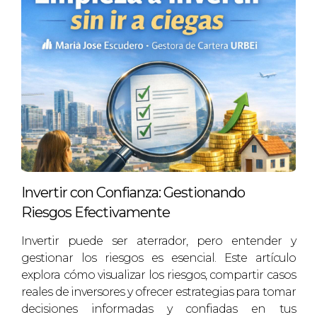
debes tener claro qué harás con el activo
adquirido. Las opciones incluyen:
Alquiler a largo plazo.
Alquiler turístico o corta duración.
House flipping (compra, reforma y venta).
Cada modelo tiene implicaciones diferentes
sobre tu estrategia de puja máxima. Por
ejemplo, si planeas alquilar a largo plazo,
deberías considerar el retorno sobre la
Invertir con Confianza: Gestionando
inversión en función del alquiler mensual
Riesgos Efectivamente
esperado. Si optas por house flipping,
necesitarás calcular los costos de reforma y el
Invertir puede ser aterrador, pero entender y
tiempo hasta la venta.
gestionar los riesgos es esencial. Este artículo
explora cómo visualizar los riesgos, compartir casos
Caso Práctico 3: La estrategia de Marta
reales de inversores y ofrecer estrategias para tomar
decisiones informadas y confiadas en tus
Marta tenía claro desde el principio que