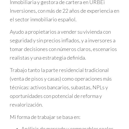
Inmobiliaria y gestora de cartera en URBEi
¿Qué implica un estudio económico?
Inversiones, con más de 22 años de experiencia en
el sector inmobiliario español.
Un buen estudio económico es esencial para
cualquier operación inmobiliaria. Esto no
Ayudo a propietarios a vender su vivienda con
solo incluye el precio de compra, sino
seguridad y sin precios inflados, y a inversores a
también todos los gastos asociados que
tomar decisiones con números claros, escenarios
pueden surgir durante el proceso. Algunos
realistas y una estrategia definida.
elementos clave a considerar son:
Trabajo tanto la parte residencial tradicional
Impuestos sobre la propiedad.
(venta de pisos y casas) como operaciones más
Gastos notariales y registrales.
Costos de reforma o rehabilitación.
técnicas: activos bancarios, subastas, NPLs y
Gastos mensuales como comunidad o
oportunidades con potencial de reforma y
servicios públicos.
revalorización.
Posibles imprevistos que puedan surgir.
Es fundamental ser realista en tus
Mi forma de trabajar se basa en:
estimaciones; no te engañes pensando que
Análisis de mercado y comparables reales,