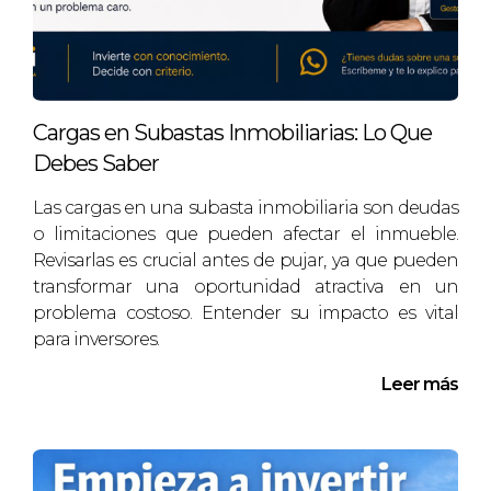
menos del valor real. Al ver cómo otros
pujadores competían ferozmente, dejó que la
adrenalina lo guiara y terminó pagando
mucho más de lo planeado. Después se dio
Cargas en Subastas Inmobiliarias: Lo Que
cuenta de que había dejado escapar
Debes Saber
oportunidades más rentables debido a su
falta de disciplina. Este ejemplo demuestra
Las cargas en una subasta inmobiliaria son deudas
cómo dejarse llevar por las emociones puede
o limitaciones que pueden afectar el inmueble.
costarte caro.
Revisarlas es crucial antes de pujar, ya que pueden
transformar una oportunidad atractiva en un
DECIDIR LA SALIDA
problema costoso. Entender su impacto es vital
para inversores.
ANTES DE PUJAR
Leer más
Modelos de inversión y su impacto en
la puja máxima
Antes de levantar la mano en una subasta,