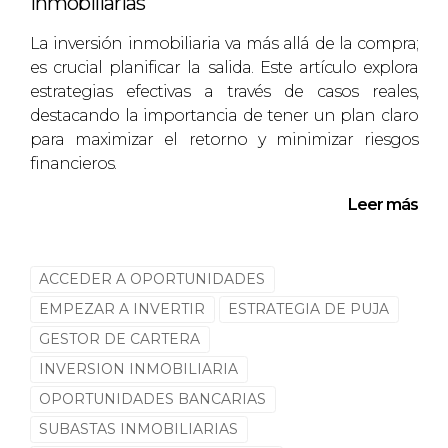
Inmobiliarias
navegado por el proceso y qué aprendizajes
La inversión inmobiliaria va más allá de la compra;
han obtenido.
es crucial planificar la salida. Este artículo explora
estrategias efectivas a través de casos reales,
Caso 1: Inversión exitosa en un barrio
destacando la importancia de tener un plan claro
emergente.
Caso 2: Cómo evitar errores comunes al
para maximizar el retorno y minimizar riesgos
reformar propiedades.
financieros.
Caso 3: Estrategias efectivas para
maximizar el retorno sobre inversión.
Leer más
Si deseas profundizar más en estos casos y
aprender directamente de las experiencias
ACCEDER A OPORTUNIDADES
ajenas, ¡únete a nuestra comunidad!
EMPEZAR A INVERTIR
ESTRATEGIA DE PUJA
CONCLUSIÓN
GESTOR DE CARTERA
INVERSION INMOBILIARIA
OPORTUNIDADES BANCARIAS
Pujar en subasta puede ser una experiencia
gratificante si se aborda con seriedad y
SUBASTAS INMOBILIARIAS