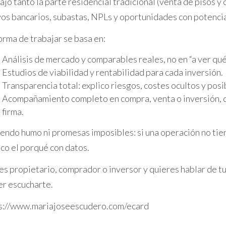
ajo tanto la parte residencial tradicional (venta de pisos 
argo Plazo
vos bancarios, subastas, NPLs y oportunidades con potencia
idió comprar un edificio completo con varios inquilin
orma de trabajar se basa en:
 su estrategia. Se enfocaron en mejorar las condicione
Análisis de mercado y comparables reales, no en “a ver qué 
plir los contratos actuales. Con paciencia y planifica
Estudios de viabilidad y rentabilidad para cada inversión.
Transparencia total: explico riesgos, costes ocultos y posi
as en las que se puede abordar la compra de una vivi
Acompañamiento completo en compra, venta o inversión, d
firma.
rten la necesidad de información y análisis adecuados
endo humo ni promesas imposibles: si una operación no tiene 
siones inmobiliarias. Estoy aquí para ayudarte a 
ico el porqué con datos.
TES
res propietario, comprador o inversor y quieres hablar de tu
er escucharte.
ocupada?
s://www.mariajoseescudero.com/ecard
opiedades ocupadas, pero debes tener claro el marco l