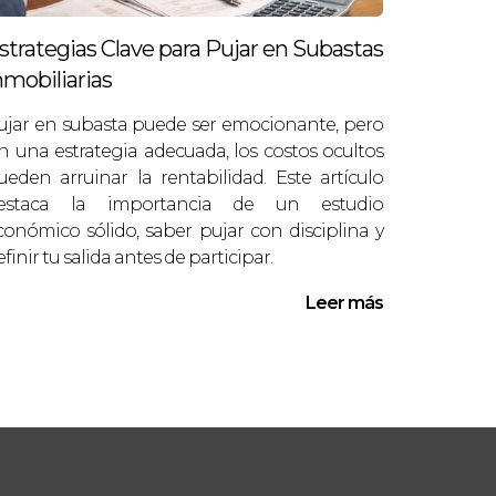
adas. Con años de experiencia en el
sitas asesoramiento personalizado, no
strategias Clave para Pujar en Subastas
nmobiliarias
ujar en subasta puede ser emocionante, pero
nte Élite
in una estrategia adecuada, los costos ocultos
ueden arruinar la rentabilidad. Este artículo
estaca la importancia de un estudio
conómico sólido, saber pujar con disciplina y
finir tu salida antes de participar.
Leer más