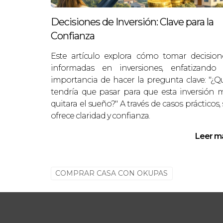
Mª José Escudero es una experta en inv
sector, puedo ayudarte a tomar decisio
Decisiones de Inversión: Clave para la
dudes en ponerte en contacto conmigo a
Confianza
Este artículo explora cómo tomar decision
Agenda
informadas en inversiones, enfatizando 
importancia de hacer la pregunta clave: "¿Q
tendría que pasar para que esta inversión 
quitara el sueño?" A través de casos prácticos, 
ofrece claridad y confianza.
Leer m
COMPRAR CASA CON OKUPAS