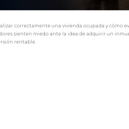
nalizar correctamente una vivienda ocupada y cómo ev
ores sienten miedo ante la idea de adquirir un inmueb
ersión rentable.