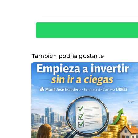
actuales.
¿Qué hacer si el inquilino no quie
Tendrás que seguir los procesos legale
¿Cuánto tiempo puede durar un d
El tiempo varía según la legislación lo
También podría gustarte
año.
¿Cómo saber si estoy pagando de
Asegúrate de hacer una comparación con
mejora del inmueble.
¿Qué documentos necesito revisa
Revisa siempre el contrato de alquiler 
inquilino.