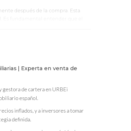
ente después de la compra. Esta
al. Es fundamental entender que el
investigó la duración del contrato ni
r alquiler. Este caso ilustra la
liarias | Experta en venta de
 y gestora de cartera en URBEi
 compra, revisó el contrato y consultó a
obiliario español.
meses, calculó su rentabilidad
ecios inflados, y a inversores a tomar
tegia definida.
rarte mejor.