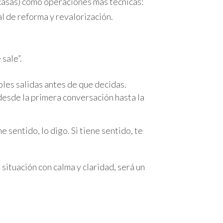
y casas) como operaciones más técnicas:
l de reforma y revalorización.
os en Valencia. En lugar de verlos como
s del edificio para atraer nuevos
sale”.
ción, lograron aumentar
bles salidas antes de que decidas.
enda ocupada. Cada uno tiene sus
esde la primera conversación hasta la
.
sentido, lo digo. Si tiene sentido, te
dar el siguiente paso.
 situación con calma y claridad, será un
egal relacionado con los inquilinos