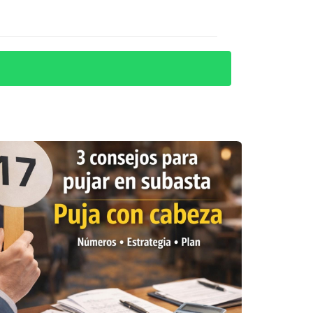
alojo según las leyes locales.
uede ir desde unos meses hasta más de un
n los costos asociados al desalojo y
 documento que detalle el historial del