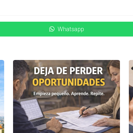
re irse?
s correspondientes que pueden incluir demandas de des
Whatsapp
esalojo?
cal y las circunstancias individuales del caso, pero p
masiado por una vivienda ocupada?
 propiedades similares en la zona y considera tambié
r antes de comprar?
actual, informes legales sobre la propiedad y cualquier