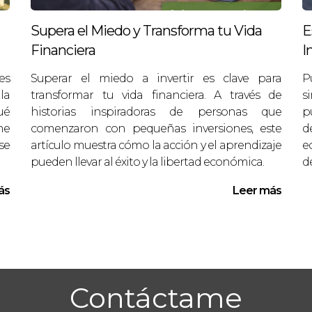
ersiones inmobiliarias y análisis de propiedades ocup
nes informadas y seguras. Si tienes preguntas o nece
Supera el Miedo y Transforma tu Vida
E
l 34672175111.
Financiera
I
es
Superar el miedo a invertir es clave para
P
 una cita con María José
Fórmate como una Age
la
transformar tu vida financiera. A través de
s
ué
historias inspiradoras de personas que
p
me
comenzaron con pequeñas inversiones, este
d
se
artículo muestra cómo la acción y el aprendizaje
e
pueden llevar al éxito y la libertad económica.
de
ás
Leer más
Contáctame