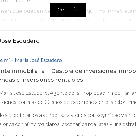
o de alquiler.
Ver más
san que pueden desalojar a un inquilino inmediatam
er largo y costoso, dependiendo de la legislación loc
ctará la rentabilidad.
Jose Escudero
lida
 inquilinos que habían estado allí durante años. No 
e mí – María José Escudero
erdió varios meses en el proceso judicial sin ingresos po
l inquilino.
nte inmobiliaria | Gestora de inversiones inmobi
iendas e inversiones rentables
dad Rentable
María José Escudero, Agente de la Propiedad Inmobiliaria
 apartamento con inquilinos en Barcelona. Antes de la
rsiones, con más de 22 años de experiencia en el sector inm
lino. Al saber que podía esperar un desalojo en seis 
 confianza.
o a propietarios a vender su vivienda con seguridad y sin pr
siones con números claros, escenarios realistas y una estra
ar un contrato de alquiler, contáctame para aseso