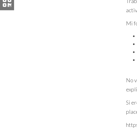
Trab
Caso de Estudio 3: Estrategia a L
acti
Finalmente, un grupo de inversores dec
Mi f
un obstáculo, los consideraron parte de
inquilinos a precios más altos tras cum
significativamente su rentabilidad.
Estos casos muestran diferentes maner
riesgos y beneficios, pero todos compa
No v
No te quedes con dudas sobre inver
expl
PREGUNTAS FRECUEN
Si e
plac
¿Es legal comprar una vivienda 
http
Sí, es completamente legal adquirir pr