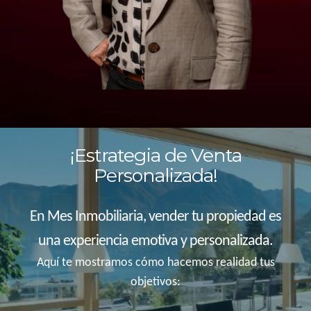
¡Estrategia de Venta
Personalizada!
En Mes Inmobiliaria, vender tu propiedad es
una experiencia emotiva y personalizada.
Aquí te mostramos cómo hacemos realidad tus
objetivos: