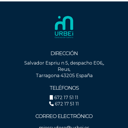
DIRECCIÓN
Salvador Espriu n 5, despacho E06,,
Reus,
Tarragona 43205 España
TELÉFONOS
672 17 51 11
672 17 51 11
CORREO ELECTRÓNICO
mjescudero@urbei.es